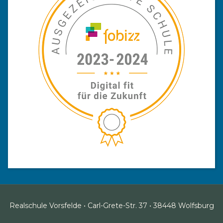
Realschule Vorsfelde • Carl-Grete-Str. 37 • 38448 Wolfsburg