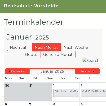
Realschule Vorsfelde
Terminkalender
Januar,
2025
Nach Jahr
Nach Monat
Nach Woche
Heute
Gehe zu Monat
Januar 2025
Dezember
Februar
Mon
Die
Mit
Don
Fre
Sam
Son
1
2
30
31
WEIHNACHTSFERIE
WEIHNACHTSFERIE
...
...
6
7
8
9