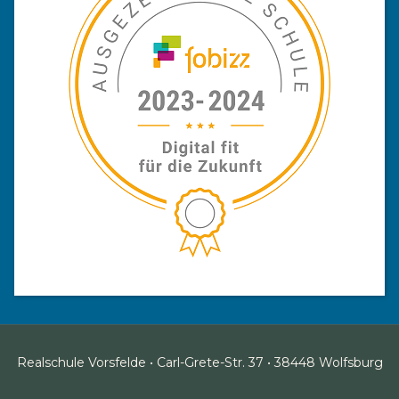
Realschule Vorsfelde • Carl-Grete-Str. 37 • 38448 Wolfsburg