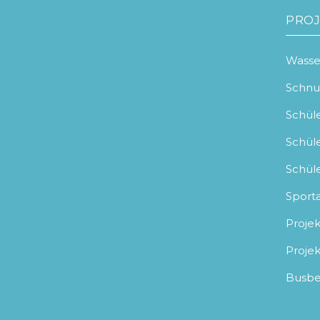
PROJ
Wasser
Schnup
Schül
Schül
Schül
Sport
Projek
Proje
Busbe