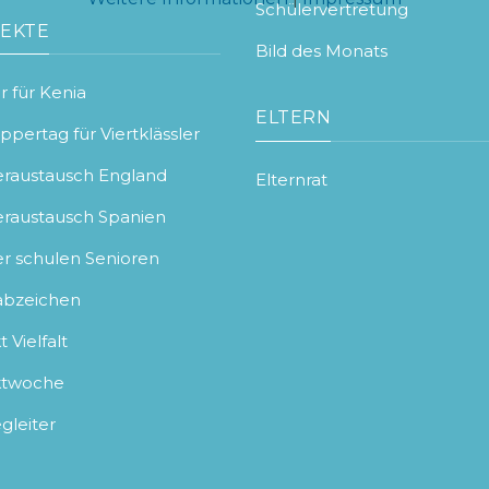
Schülervertretung
EKTE
Bild des Monats
 für Kenia
ELTERN
pertag für Viertklässler
eraustausch England
Elternrat
eraustausch Spanien
er schulen Senioren
abzeichen
t Vielfalt
ktwoche
gleiter