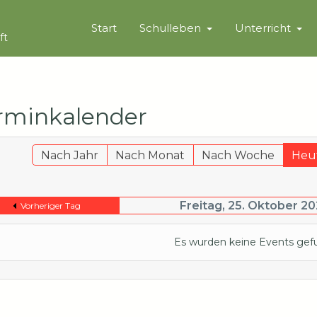
Start
Schulleben
Unterricht
ft
rminkalender
Nach Jahr
Nach Monat
Nach Woche
Heu
Freitag, 25. Oktober 2
Vorheriger Tag
Es wurden keine Events ge