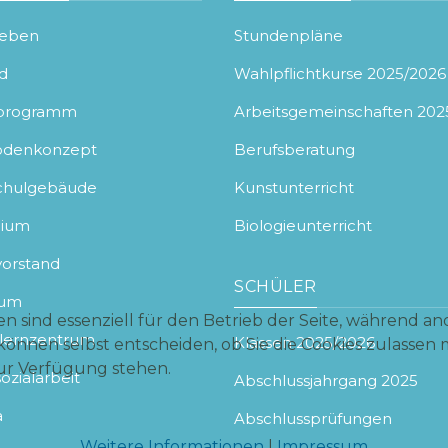
leben
Stundenpläne
ld
Wahlpflichtkurse 2025/2026
lprogramm
Arbeitsgemeinschaften 202
odenkonzept
Berufsberatung
chulgebäude
Kunstunterricht
gium
Biologieunterricht
vorstand
SCHÜLER
aum
n sind essenziell für den Betrieb der Seite, während an
tlernzentrum
Klassen 2025/2026
können selbst entscheiden, ob Sie die Cookies zulassen 
zur Verfügung stehen.
ozialarbeit
Abschlussjahrgang 2025
a
Abschlussprüfungen
Weitere Informationen
|
Impressum