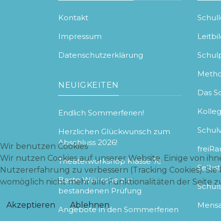
Kontakt
Schul
Impressum
Leitbi
Datenschutzerklärung
Schu
Meth
NEUIGKEITEN
Das S
Kolle
Endlich Sommerferien!
Schul
Herzlichen Glückwunsch zum
Abschluss 2026!
Wir benutzen Cookies
freiR
Wir nutzen Cookies auf unserer Website. Einige von ihne
Theaterworkshop Klasse 7c
Selbs
Nutzererfahrung zu verbessern (Tracking Cookies). Sie 
Beste Wünsche zur
womöglich nicht mehr alle Funktionalitäten der Seite 
Schuls
bestandenen Prüfung
Akzeptieren
Ablehnen
Mens
Angebote in den Sommerferien