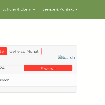
Schüler & Eltern
Service & Kontakt
te
Gehe zu Monat
024
Folgetag
funden