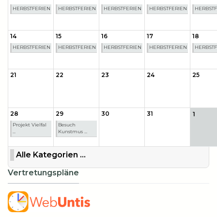
HERBSTFERIEN
HERBSTFERIEN
HERBSTFERIEN
HERBSTFERIEN
HERBSTF
14
15
16
17
18
HERBSTFERIEN
HERBSTFERIEN
HERBSTFERIEN
HERBSTFERIEN
HERBSTF
21
22
23
24
25
28
29
30
31
1
Projekt Vielfal
Besuch
...
Kunstmus ...
Alle Kategorien ...
Vertretungspläne