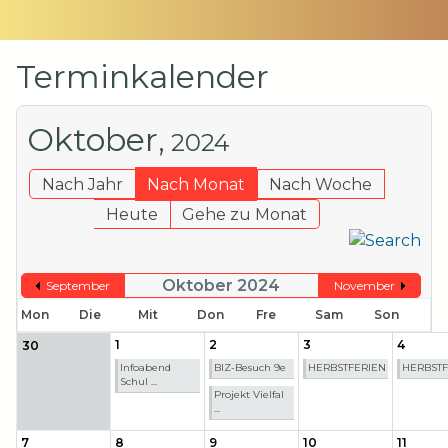
Terminkalender
Oktober,
2024
Nach Jahr
Nach Monat
Nach Woche
Heute
Gehe zu Monat
Oktober 2024
September
November
Mon
Die
Mit
Don
Fre
Sam
Son
1
2
3
4
30
Infoabend
BIZ-Besuch 9e
HERBSTFERIEN
HERBSTF
Schul ...
Projekt Vielfal
...
7
8
9
10
11