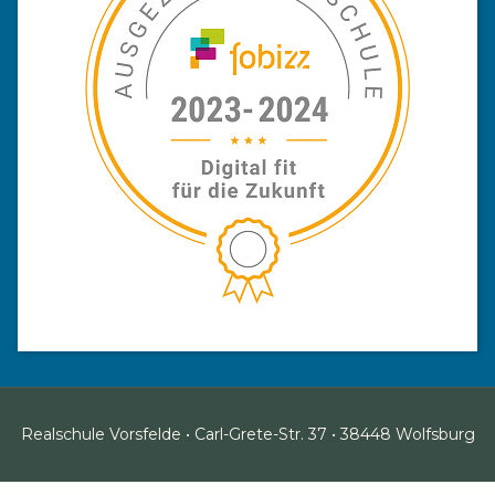
Realschule Vorsfelde • Carl-Grete-Str. 37 • 38448 Wolfsburg